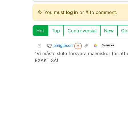
You must
log in
or # to comment.
Hot
Top
Controversial
New
Ol
omigibson
Svenska
M
”Vi måste sluta försvara människor för att 
EXAKT SÅ!