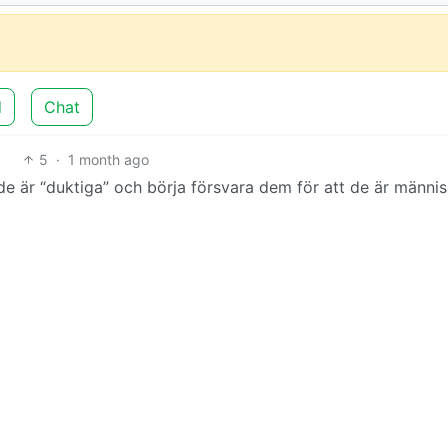
d
Chat
5
·
1 month ago
de är “duktiga” och börja försvara dem för att de är männis