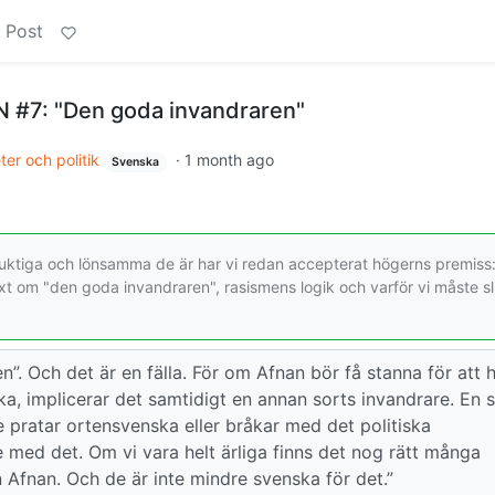
 Post
#7: "Den goda invandraren"
er och politik
·
1 month ago
Svenska
 duktiga och lönsamma de är har vi redan accepterat högerns premiss:
xt om "den goda invandraren", rasismens logik och varför vi måste s
”. Och det är en fälla. För om Afnan bör få stanna för att 
ka, implicerar det samtidigt en annan sorts invandrare. En
 pratar ortensvenska eller bråkar med det politiska
fe med det. Om vi vara helt ärliga finns det nog rätt många
 Afnan. Och de är inte mindre svenska för det.”