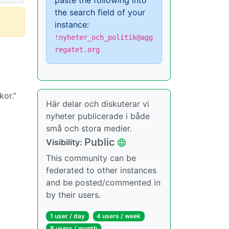
paste the following into
the search field of your
instance:
!nyheter_och_politik@agg
regatet.org
kor.”
Här delar och diskuterar vi
nyheter publicerade i både
små och stora medier.
Public
Visibility:
This community can be
federated to other instances
and be posted/commented in
by their users.
1 user / day
4 users / week
8 users / month