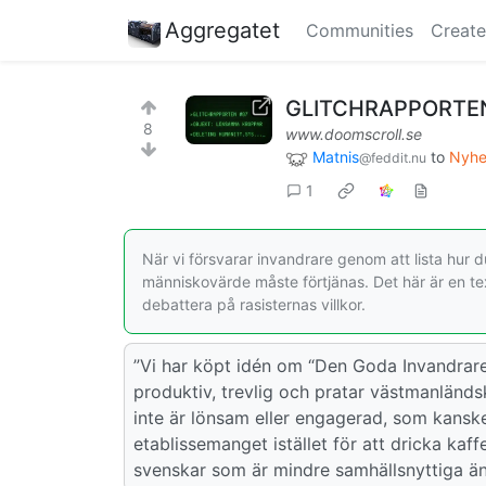
Aggregatet
Communities
Create
GLITCHRAPPORTEN 
8
www.doomscroll.se
Matnis
to
Nyhet
@feddit.nu
1
När vi försvarar invandrare genom att lista hur
människovärde måste förtjänas. Det här är en te
debattera på rasisternas villkor.
”Vi har köpt idén om “Den Goda Invandraren
produktiv, trevlig och pratar västmanländs
inte är lönsam eller engagerad, som kanske
etablissemanget istället för att dricka kaf
svenskar som är mindre samhällsnyttiga än