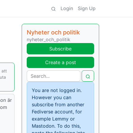
Login
Sign Up
Nyheter och politik
nyheter_och_politik
Subscribe
Create a post
 att
luta
You are not logged in.
However you can
hon är
subscribe from another
 som
Fediverse account, for
example Lemmy or
Mastodon. To do this,