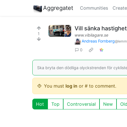
Aggregatet
Communities
Create
Vill sänka hastighete
1
www.vibilagare.se
Andreas Fornberg
@lemmy
0
Ska bryta den dödliga olyckstrenden för cykliste
You must
log in
or # to comment.
Hot
Top
Controversial
New
Ol