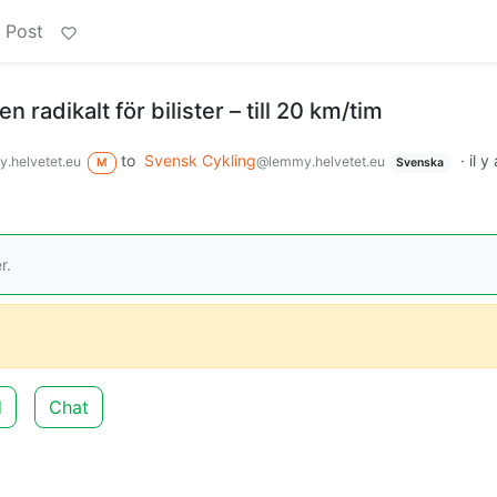
 Post
n radikalt för bilister – till 20 km/tim
to
Svensk Cykling
·
il y
.helvetet.eu
@lemmy.helvetet.eu
M
Svenska
r.
d
Chat