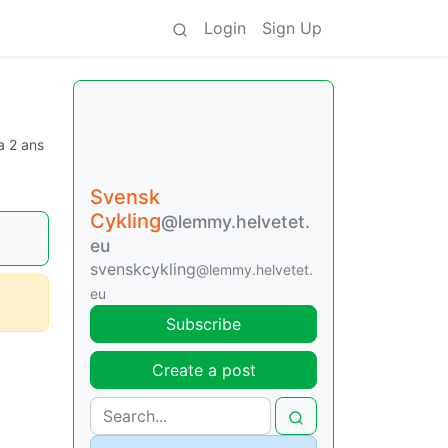
Login
Sign Up
 a 2 ans
Svensk
Cykling
@lemmy.helvetet.
eu
svenskcykling
@lemmy.helvetet.
eu
Subscribe
Create a post