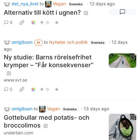
det_nya_livet
to
Vegan
·
12 days ago
Svenska
Alternativ till kött i ugnen?
9
6
omigibson
to
Nyheter och politik
·
12 days
M
Svenska
ago
Ny studie: Barns rörelsefrihet
krymper – ”Får konsekvenser”
www.svt.se
0
6
omigibson
to
Vegan
·
13 days ago
Svenska
Gottebullar med potatis- och
broccolimos
undertian.com