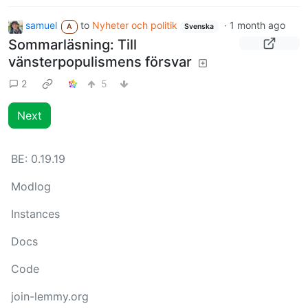
samuel
to
Nyheter och politik
·
1 month ago
A
Svenska
Sommarläsning: Till
vänsterpopulismens försvar
2
5
Next
BE:
0.19.19
Modlog
Instances
Docs
Code
join-lemmy.org