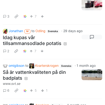
3
7
Jonathan
to
Odling
·
29 days ago
M
Svenska
Idag kupas vår
tillsammansodlade potatis
2
7
omigibson
to
Kvarterskrogen
·
1 month ago
Svenska
Så är vattenkvaliteten på din
badplats
www.svt.se
6
5
1