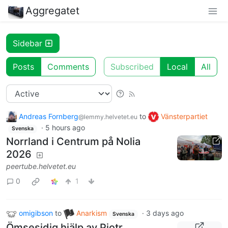
Aggregatet
Sidebar
Posts
Comments
Subscribed
Local
All
Andreas Fornberg
to
Vänsterpartiet
@lemmy.helvetet.eu
·
5 hours ago
Svenska
Norrland i Centrum på Nolia
2026
peertube.helvetet.eu
0
1
omigibson
to
Anarkism
·
3 days ago
Svenska
Ömsesidig hjälp av Piotr