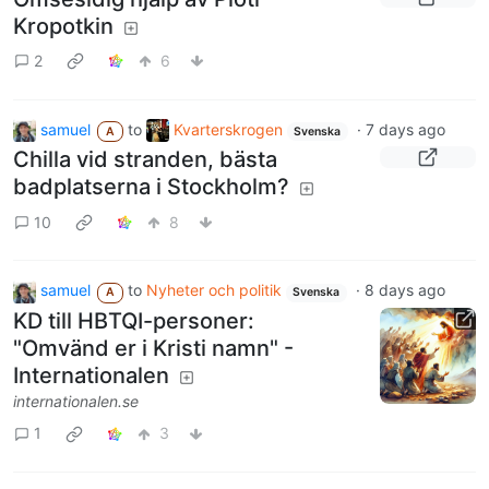
Kropotkin
2
6
samuel
to
Kvarterskrogen
·
7 days ago
A
Svenska
Chilla vid stranden, bästa
badplatserna i Stockholm?
10
8
samuel
to
Nyheter och politik
·
8 days ago
A
Svenska
KD till HBTQI-personer:
"Omvänd er i Kristi namn" -
Internationalen
internationalen.se
1
3