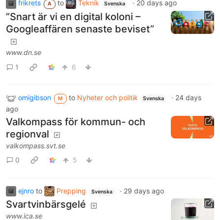
frikrets
to
Teknik
·
20 days ago
A
Svenska
”Snart är vi en digital koloni –
Googleaffären senaste beviset”
www.dn.se
1
6
omigibson
to
Nyheter och politik
·
24 days
M
Svenska
ago
Valkompass för kommun- och
regionval
valkompass.svt.se
0
5
ejnro
to
Prepping
·
29 days ago
Svenska
Svartvinbärsgelé
www.ica.se