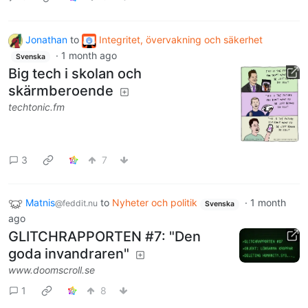
Jonathan
to
Integritet, övervakning och säkerhet
·
1 month ago
Svenska
Big tech i skolan och
skärmberoende
techtonic.fm
3
7
Matnis
to
Nyheter och politik
·
1 month
@feddit.nu
Svenska
ago
GLITCHRAPPORTEN #7: "Den
goda invandraren"
www.doomscroll.se
1
8