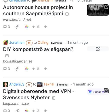
omigibson
to
Anarkism
·
1 month ago
Svenska
Autonomous house project in
southern Saepmie/Sápmi
www.firefund.net
3
6
Jonathan
to
Odling
·
1 month ago
M
Svenska
DIY kompostströ av sågspån?
bokashigarden.se
3
8
Anders_S
to
Teknik
·
1 month ago
A
Svenska
Digitalt oberoende med VPN -
Svenssons Nyheter
blog.zaramis.se
0
3