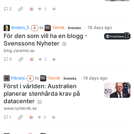
2
5
Anders_S
to
Teknik
·
18 days ago
A
Svenska
För den som vill ha en blogg -
Svenssons Nyheter
blog.zaramis.se
0
2
frikrets
to
Teknik
·
19 days ago
A
Svenska
Först i världen: Australien
planerar stenhårda krav på
datacenter
www.nyteknik.se
1
6