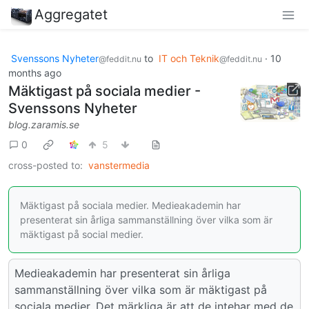
Aggregatet
Svenssons Nyheter
to
IT och Teknik
·
10
@feddit.nu
@feddit.nu
months ago
Mäktigast på sociala medier -
Svenssons Nyheter
blog.zaramis.se
0
5
cross-posted to:
vanstermedia
Mäktigast på sociala medier. Medieakademin har
presenterat sin årliga sammanställning över vilka som är
mäktigast på social medier.
Medieakademin har presenterat sin årliga
sammanställning över vilka som är mäktigast på
sociala medier. Det märkliga är att de intehar med de