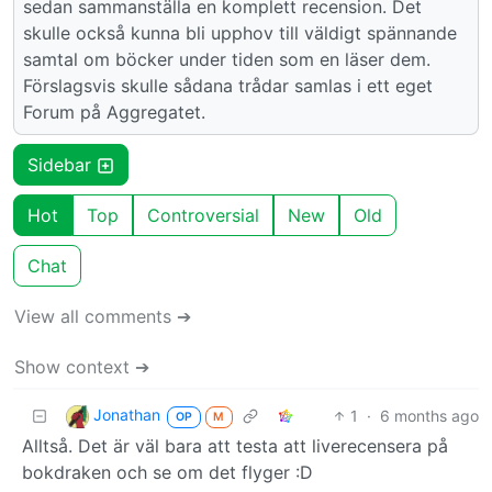
sedan sammanställa en komplett recension. Det
skulle också kunna bli upphov till väldigt spännande
samtal om böcker under tiden som en läser dem.
Förslagsvis skulle sådana trådar samlas i ett eget
Forum på Aggregatet.
Sidebar
Hot
Top
Controversial
New
Old
Chat
View all comments ➔
Show context ➔
Jonathan
1
·
6 months ago
OP
M
Alltså. Det är väl bara att testa att liverecensera på
bokdraken och se om det flyger :D