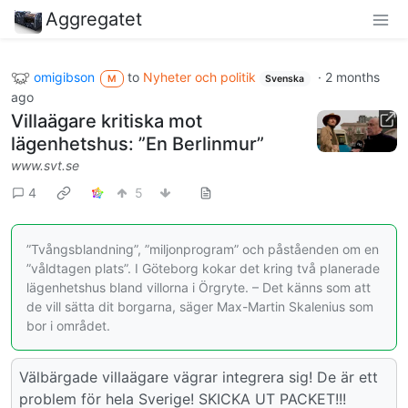
Aggregatet
omigibson
to
Nyheter och politik
·
2 months
M
Svenska
ago
Villaägare kritiska mot
lägenhetshus: ”En Berlinmur”
www.svt.se
4
5
”Tvångsblandning”, ”miljonprogram” och påståenden om en
”våldtagen plats”. I Göteborg kokar det kring två planerade
lägenhetshus bland villorna i Örgryte. – Det känns som att
de vill sätta dit borgarna, säger Max-Martin Skalenius som
bor i området.
Välbärgade villaägare vägrar integrera sig! De är ett
problem för hela Sverige! SKICKA UT PACKET!!!