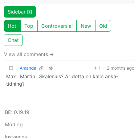
Sidebar
Hot
Top
Controversial
New
Old
Chat
View all comments ➔
Amanda
1
·
2 months ago
Max…Martin…Skalenius? Är detta en kalle anka-
tidning?
BE: 0.19.19
Modlog
Instances