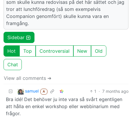
som skulle kunna redovisas på det här sättet och jag
tror att lunchföredrag (så som exempelvis
Coompanion genomfört) skulle kunna vara en
framgång.
Sidebar
Hot
Top
Controversial
New
Old
Chat
View all comments ➔
samuel
1
·
7 months ago
A
Bra idé! Det behöver ju inte vara så svårt egentligen
att hålla en enkel workshop eller webbinarium med
frågor.