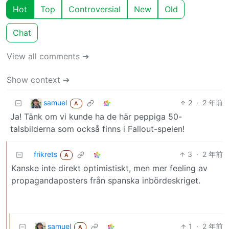
Hot
Top
Controversial
New
Old
Chat
View all comments ➔
Show context ➔
samuel
2
·
2 年前
A
Ja! Tänk om vi kunde ha de här peppiga 50-
talsbilderna som också finns i Fallout-spelen!
frikrets
3
·
2 年前
A
Kanske inte direkt optimistiskt, men mer feeling av
propagandaposters från spanska inbördeskriget.
samuel
1
·
2 年前
A