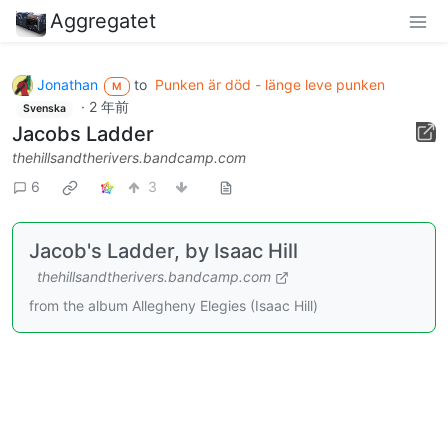
Aggregatet
Jonathan
to
Punken är död - länge leve punken
M
·
2 年前
Svenska
Jacobs Ladder
thehillsandtherivers.bandcamp.com
6
3
Jacob's Ladder, by Isaac Hill
thehillsandtherivers.bandcamp.com
from the album Allegheny Elegies (Isaac Hill)