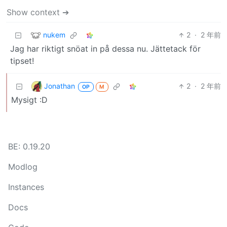
Show context ➔
nukem
2
·
2 年前
Jag har riktigt snöat in på dessa nu. Jättetack för
tipset!
Jonathan
2
·
2 年前
OP
M
Mysigt :D
BE: 0.19.20
Modlog
Instances
Docs