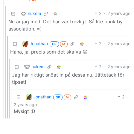
nukem
2
·
2 years ago
Nu är jag med! Det här var trevligt. Så lite punk by
association. =)
Jonathan
2
·
2 years ago
OP
M
Haha, ja, precis som det ska va 😁
nukem
2
·
2 years ago
Jag har riktigt snöat in på dessa nu. Jättetack för
tipset!
Jonathan
2
·
OP
M
2 years ago
Mysigt :D