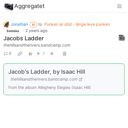
Aggregatet
Jonathan
to
Punken är död - länge leve punken
M
·
2 years ago
Svenska
Jacobs Ladder
thehillsandtherivers.bandcamp.com
6
3
Jacob's Ladder, by Isaac Hill
thehillsandtherivers.bandcamp.com
from the album Allegheny Elegies (Isaac Hill)