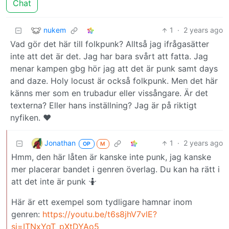
Chat
nukem
1
·
2 years ago
Vad gör det här till folkpunk? Alltså jag ifrågasätter
inte att det är det. Jag har bara svårt att fatta. Jag
menar kampen gbg hör jag att det är punk samt days
and daze. Holy locust är också folkpunk. Men det här
känns mer som en trubadur eller vissångare. Är det
texterna? Eller hans inställning? Jag är på riktigt
nyfiken. ❤️
Jonathan
1
·
2 years ago
OP
M
Hmm, den här låten är kanske inte punk, jag kanske
mer placerar bandet i genren överlag. Du kan ha rätt i
att det inte är punk 🤷
Här är ett exempel som tydligare hamnar inom
genren:
https://youtu.be/t6s8jhV7vlE?
si=ITNxYqT_pXtDYAo5