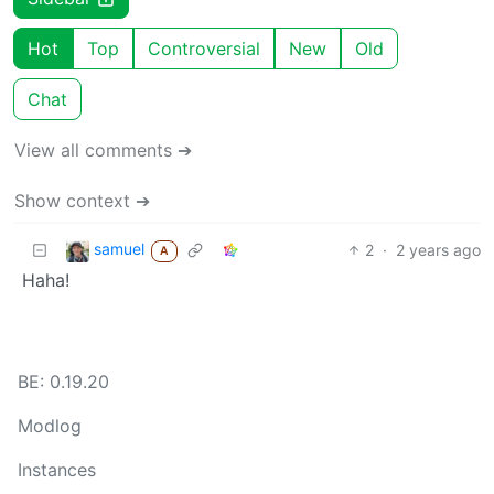
Hot
Top
Controversial
New
Old
Chat
View all comments ➔
Show context ➔
samuel
2
·
2 years ago
A
Haha!
BE: 0.19.20
Modlog
Instances