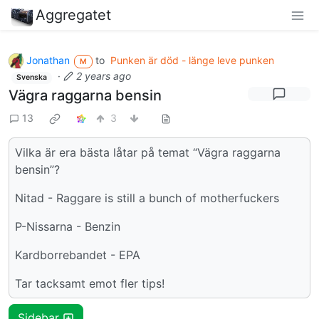
Aggregatet
Jonathan
to
Punken är död - länge leve punken
M
·
2 years ago
Svenska
Vägra raggarna bensin
13
3
Vilka är era bästa låtar på temat “Vägra raggarna
bensin”?
Nitad - Raggare is still a bunch of motherfuckers
P-Nissarna - Benzin
Kardborrebandet - EPA
Tar tacksamt emot fler tips!
Sidebar