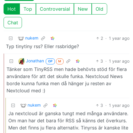
Hot
Top
Controversial
New
Old
Chat
nukem
2
·
1 year ago
Typ tinytiny rss? Eller rssbridge?
Jonathan
3
·
1 year ago
OP
M
Tänker som TinyRSS men hade behövts stöd för flera
användare för att det skulle funka. Nextcloud News
borde kunna funka men då hänger ju resten av
Nextcloud med :)
nukem
3
·
1 year ago
Ja nextcloud är ganska tungt med många användare.
Om man har det bara för RSS så känns det överkurs.
Men det finns ju flera alternativ. Tinyrss är kanske lite