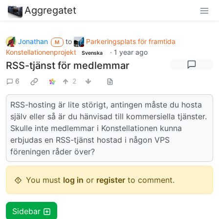
Aggregatet
Jonathan
to
Parkeringsplats för framtida
M
Konstellationenprojekt
·
1 year ago
Svenska
RSS-tjänst för medlemmar
6
2
RSS-hosting är lite störigt, antingen måste du hosta
själv eller så är du hänvisad till kommersiella tjänster.
Skulle inte medlemmar i Konstellationen kunna
erbjudas en RSS-tjänst hostad i någon VPS
föreningen råder över?
You must
log in
or
register
to comment.
Sidebar