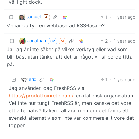
väl light dock.
samuel
1
·
1 year ago
A
Menar du typ en webbaserad RSS-läsare?
Jonathan
2
·
1 year ago
OP
M
Ja, jag är inte säker på vilket verktyg eller vad som
blir bäst utan tänker att det är något vi isf borde titta
på.
eriq
1
·
1 year ago
Jag använder idag FreshRSS via
https://prodottoinrete.com/
, en italiensk organisation.
Vet inte hur tungt FreshRSS är, men kanske det vore
ett alternativ? Italien i all ära, men om det fanns ett
svenskt alternativ som inte var kommersiellt vore det
toppen!