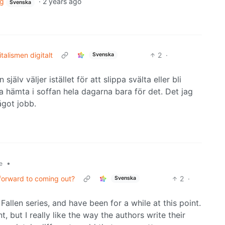
ng
·
2 years ago
Svenska
talismen digitalt
2
·
Svenska
lv väljer istället för att slippa svälta eller bli
a hämta i soffan hela dagarna bara för det. Det jag
ågot jobb.
•
e
 forward to coming out?
2
·
Svenska
allen series, and have been for a while at this point.
nt, but I really like the way the authors write their