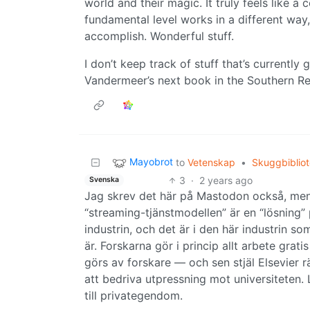
world and their magic. It truly feels like a
fundamental level works in a different way,
accomplish. Wonderful stuff.
I don’t keep track of stuff that’s currently 
Vandermeer’s next book in the Southern Rea
Mayobrot
to
Vetenskap
•
Skuggbibliot
3
·
2 years ago
Svenska
Jag skrev det här på Mastodon också, men d
“streaming-tjänstmodellen” är en “lösning” p
industrin, och det är i den här industrin 
är. Forskarna gör i princip allt arbete grati
görs av forskare — och sen stjäl Elsevier r
att bedriva utpressning mot universiteten.
till privategendom.