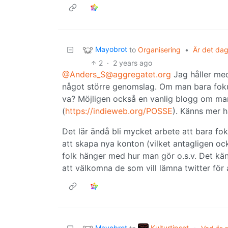
Mayobrot
to
Organisering
•
Är det dag
2
·
2 years ago
@Anders_S@aggregatet.org
Jag håller med
något större genomslag. Om man bara foku
va? Möjligen också en vanlig blogg om man
(
https://indieweb.org/POSSE
). Känns mer ha
Det lär ändå bli mycket arbete att bara foku
att skapa nya konton (vilket antagligen ocks
folk hänger med hur man gör o.s.v. Det k
att välkomna de som vill lämna twitter för 
Mayobrot
Kulturtipset