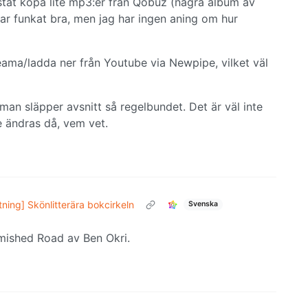
testat köpa lite mp3:er från Qobuz (några album av
ar funkat bra, men jag har ingen aning om hur
eama/ladda ner från Youtube via Newpipe, vilket väl
man släpper avsnitt så regelbundet. Det är väl inte
 ändras då, vem vet.
ning] Skönlitterära bokcirkeln
Svenska
mished Road av Ben Okri.