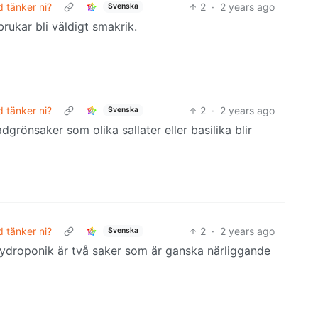
 tänker ni?
2
·
2 years ago
Svenska
 brukar bli väldigt smakrik.
 tänker ni?
2
·
2 years ago
Svenska
grönsaker som olika sallater eller basilika blir
 tänker ni?
2
·
2 years ago
Svenska
 hydroponik är två saker som är ganska närliggande