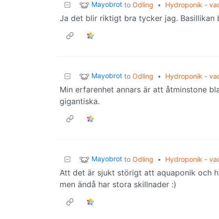
Mayobrot
to
Odling
•
Hydroponik - vad
Ja det blir riktigt bra tycker jag. Basillikan
Mayobrot
to
Odling
•
Hydroponik - vad
Min erfarenhet annars är att åtminstone blad
gigantiska.
Mayobrot
to
Odling
•
Hydroponik - vad
Att det är sjukt störigt att aquaponik och
men ändå har stora skillnader :)