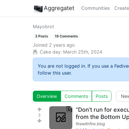
Aggregatet
Communities
Create
Mayobrot
3 Posts
19 Comments
Joined
2 years ago
Cake day:
March 25th, 2024
You are not logged in. If you use a Fedive
follow this user.
Overview
Comments
Posts
“Don’t run for exec
3
from the Bottom U
firewithfire.blog