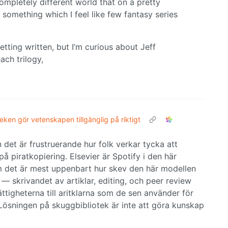
 completely different world that on a pretty
 something which I feel like few fantasy series
getting written, but I’m curious about Jeff
ch trilogy,
eken gör vetenskapen tillgänglig på riktigt
et är frustruerande hur folk verkar tycka att
å piratkopiering. Elsevier är Spotify i den här
som det är mest uppenbart hur skev den här modellen
s — skrivandet av artiklar, editing, och peer review
ättigheterna till aritklarna som de sen använder för
 Lösningen på skuggbibliotek är inte att göra kunskap