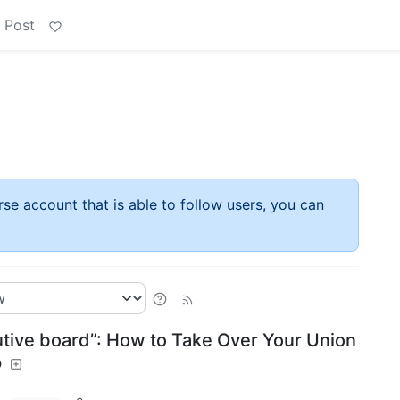
 Post
rse account that is able to follow users, you can
utive board”: How to Take Over Your Union
p