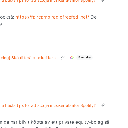
ra bästa tips för att stödja musiker utanför Spotify?
 också:
https://faircamp.radiofreefedi.net/
De
a.
ning] Skönlitterära bokcirkeln
Svenska
ra bästa tips för att stödja musiker utanför Spotify?
de har blivit köpta av ett private equity-bolag så