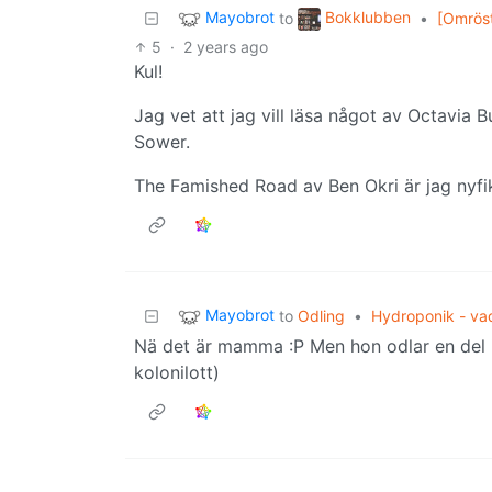
Mayobrot
Bokklubben
to
•
[Omröst
5
·
2 years ago
Kul!
Jag vet att jag vill läsa något av Octavia Bu
Sower.
The Famished Road av Ben Okri är jag nyfi
Mayobrot
to
Odling
•
Hydroponik - vad
Nä det är mamma :P Men hon odlar en del 
kolonilott)