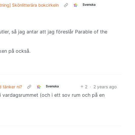
ning] Skönlitterära bokcirkeln
Svenska
tler, så jag antar att jag föreslår Parable of the
ken på också.
 tänker ni?
2
·
2 years ago
Svenska
i vardagsrummet (och i ett sov rum och på en