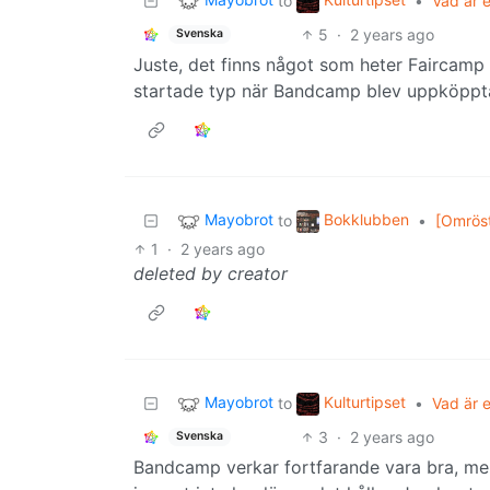
to
•
Vad är e
5
·
2 years ago
Svenska
Juste, det finns något som heter Faircamp
startade typ när Bandcamp blev uppköppt
Mayobrot
Bokklubben
to
•
[Omröst
1
·
2 years ago
deleted by creator
Mayobrot
Kulturtipset
to
•
Vad är e
3
·
2 years ago
Svenska
Bandcamp verkar fortfarande vara bra, men 