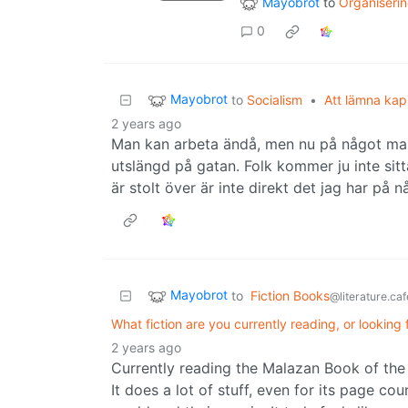
Mayobrot
to
Organiseri
0
Mayobrot
to
Socialism
•
Att lämna kapi
2 years ago
Man kan arbeta ändå, men nu på något man sjä
utslängd på gatan. Folk kommer ju inte sitt
är stolt över är inte direkt det jag har på n
Mayobrot
to
Fiction Books
@literature.caf
What fiction are you currently reading, or looking
2 years ago
Currently reading the Malazan Book of the F
It does a lot of stuff, even for its page cou