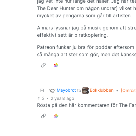
jag vet inte hur länge det håller. Jag har 
The Dear Hunter om någon undrar) vilket h
mycket av pengarna som går till artisten.
Annars lyssnar jag på musik genom att str
effektivt sett är piratkopiering.
Patreon funkar ju bra för poddar eftersom 
så många artister som gör, men det kanske
Mayobrot
Bokklubben
to
•
[Omröst
3
·
2 years ago
Rösta på den här kommentaren för The Fa