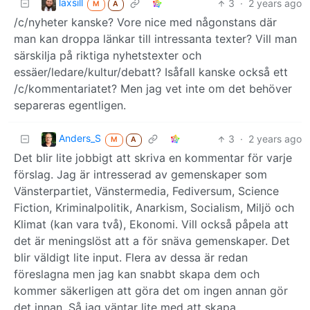
laxsill
3
·
2 years ago
M
A
/c/nyheter kanske? Vore nice med någonstans där
man kan droppa länkar till intressanta texter? Vill man
särskilja på riktiga nyhetstexter och
essäer/ledare/kultur/debatt? Isåfall kanske också ett
/c/kommentariatet? Men jag vet inte om det behöver
separeras egentligen.
Anders_S
3
·
2 years ago
M
A
Det blir lite jobbigt att skriva en kommentar för varje
förslag. Jag är intresserad av gemenskaper som
Vänsterpartiet, Vänstermedia, Fediversum, Science
Fiction, Kriminalpolitik, Anarkism, Socialism, Miljö och
Klimat (kan vara två), Ekonomi. Vill också påpela att
det är meningslöst att a för snäva gemenskaper. Det
blir väldigt lite input. Flera av dessa är redan
föreslagna men jag kan snabbt skapa dem och
kommer säkerligen att göra det om ingen annan gör
det innan. Så jag väntar lite med att skapa