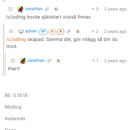
Jonathan
3
·
2 years ago
/c/odling borde självklart också finnas
admin
2
·
2 years ago
OP
M
A
/c/odling
skapad. Samma där, gör inlägg så blir du
mod.
Jonathan
1
·
2 years ago
Klart!
BE: 0.19.19
Modlog
Instances