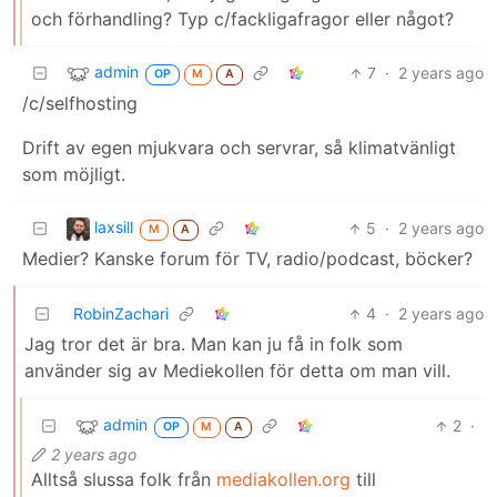
och förhandling? Typ c/fackligafragor eller något?
admin
7
·
2 years ago
OP
M
A
/c/selfhosting
Drift av egen mjukvara och servrar, så klimatvänligt
som möjligt.
laxsill
5
·
2 years ago
M
A
Medier? Kanske forum för TV, radio/podcast, böcker?
RobinZachari
4
·
2 years ago
Jag tror det är bra. Man kan ju få in folk som
använder sig av Mediekollen för detta om man vill.
admin
2
·
OP
M
A
2 years ago
Alltså slussa folk från
mediakollen.org
till