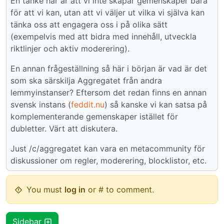
En tanke här är att vi inte skapar gemenskaper bara
för att vi kan, utan att vi väljer ut vilka vi själva kan
tänka oss att engagera oss i på olika sätt
(exempelvis med att bidra med innehåll, utveckla
riktlinjer och aktiv moderering).
En annan frågeställning så här i början är vad är det
som ska särskilja Aggregatet från andra
lemmyinstanser? Eftersom det redan finns en annan
svensk instans (
feddit.nu
) så kanske vi kan satsa på
komplementerande gemenskaper istället för
dubletter. Värt att diskutera.
Just /c/aggregatet kan vara en metacommunity för
diskussioner om regler, moderering, blocklistor, etc.
You must
log in
or # to comment.
Sidebar