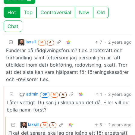
Hot
Top
Controversial
New
Old
Chat
laxsill
7
·
2 years ago
M
A
Funderar på rådgivningsforum? t.ex. arbetsrätt och
förhandling samt (eftersom jag personligen är rätt
utbildad inom det) bokföring, redovisning, skatt. Tror
att det sista kan vara hjälpsamt för föreningskassörer
och -revisorer t.ex.
admin
1
·
2 years ago
OP
M
A
Låter vettigt. Du kan ju skapa upp det då. Eller vill du
bolla namn först?
laxsill
5
·
2 years ago
M
A
Fixat det senare, ska jag dra igång ett för arbetsrätt