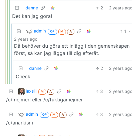
danne
2
·
2 years ago
Det kan jag göra!
admin
1
·
OP
M
A
2 years ago
Då behöver du göra ett inlägg i den gemenskapen
först, så kan jag lägga till dig efteråt.
danne
2
·
2 years ago
Check!
laxsill
3
·
2 years ago
M
A
/c/mejmer! eller /c/fuktigamejmer
admin
3
·
2 years ago
OP
M
A
/c/anarkism