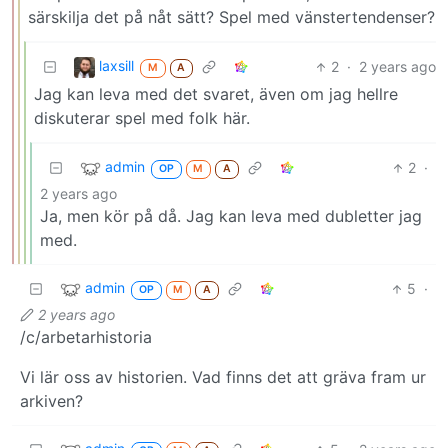
särskilja det på nåt sätt? Spel med vänstertendenser?
laxsill
2
·
2 years ago
M
A
Jag kan leva med det svaret, även om jag hellre
diskuterar spel med folk här.
admin
2
·
OP
M
A
2 years ago
Ja, men kör på då. Jag kan leva med dubletter jag
med.
admin
5
·
OP
M
A
2 years ago
/c/arbetarhistoria
Vi lär oss av historien. Vad finns det att gräva fram ur
arkiven?