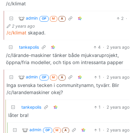
/c/klimat
admin
2
·
OP
M
A
2 years ago
/c/klimat
skapad.
tankepolis
4
·
2 years ago
/c/lärande-maskiner tänker både mjukvaruprojekt,
öppna/fria modeller, och tips om intressanta papper
admin
1
·
2 years ago
OP
M
A
Inga svenska tecken i communitynamn, tyvärr. Blir
/c/larandemaskiner okej?
tankepolis
1
·
2 years ago
låter bra!
admin
1
·
2 years ago
OP
M
A