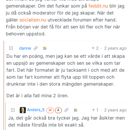
gemenskaper. Om det funkar som på
feddit.nu
blir jag
ju då också moderator för de jag skapar. När det
gäller
socialism.nu
utvecklade forumen efter hand.
Från början var det få för att sen bli fler och fler när
behoven uppstod.
danne
2
·
2 years ago
Du har en poäng, men jag kan se ett värde i att skapa
en uppsjö av gemenskaper och sen se vilka som tar
fart. Det här formatet är ju tacksamt i och med att de
som tar fart kommer att flyta upp till toppen och
drunknar inte i den stora mängden gemenskaper.
Det är i alla fall mina 2 ören.
Anders_S
1
·
2 years ago
M
A
Ja, det går också bra tycker jag. Jag har åsikter men
det måste förstås inte bli exakt så.