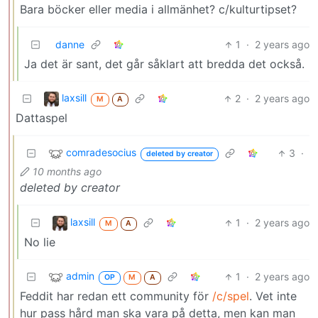
Bara böcker eller media i allmänhet? c/kulturtipset?
danne
1
·
2 years ago
Ja det är sant, det går såklart att bredda det också.
laxsill
2
·
2 years ago
M
A
Dattaspel
comradesocius
3
·
deleted by creator
10 months ago
deleted by creator
laxsill
1
·
2 years ago
M
A
No lie
admin
1
·
2 years ago
OP
M
A
Feddit har redan ett community för
/c/spel
. Vet inte
hur pass hård man ska vara på detta, men kan man