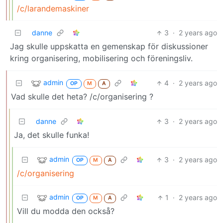
/c/larandemaskiner
danne
3
·
2 years ago
Jag skulle uppskatta en gemenskap för diskussioner
kring organisering, mobilisering och föreningsliv.
admin
4
·
2 years ago
OP
M
A
Vad skulle det heta? /c/organisering ?
danne
3
·
2 years ago
Ja, det skulle funka!
admin
3
·
2 years ago
OP
M
A
/c/organisering
admin
1
·
2 years ago
OP
M
A
Vill du modda den också?