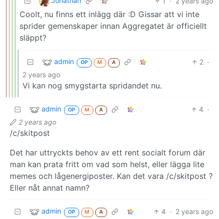
Jonathan
1
·
2 years ago
Coolt, nu finns ett inlägg där :D Gissar att vi inte
sprider gemenskaper innan Aggregatet är officiellt
släppt?
admin
2
·
OP
M
A
2 years ago
Vi kan nog smygstarta spridandet nu.
admin
4
·
OP
M
A
2 years ago
/c/skitpost
Det har uttryckts behov av ett rent socialt forum där
man kan prata fritt om vad som helst, eller lägga lite
memes och lågenergiposter. Kan det vara /c/skitpost ?
Eller nåt annat namn?
admin
4
·
2 years ago
OP
M
A