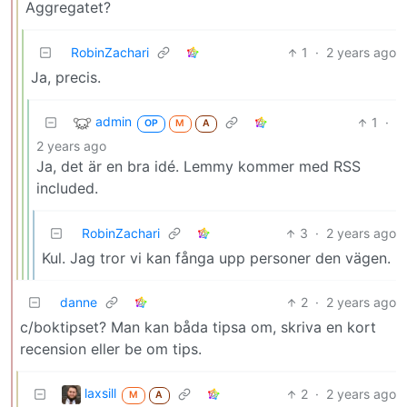
Aggregatet?
RobinZachari
1
·
2 years ago
Ja, precis.
admin
1
·
OP
M
A
2 years ago
Ja, det är en bra idé. Lemmy kommer med RSS
included.
RobinZachari
3
·
2 years ago
Kul. Jag tror vi kan fånga upp personer den vägen.
danne
2
·
2 years ago
c/boktipset? Man kan båda tipsa om, skriva en kort
recension eller be om tips.
laxsill
2
·
2 years ago
M
A