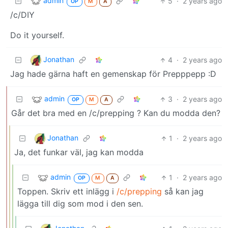
admin
5
·
2 years ago
OP
M
A
/c/DIY
Do it yourself.
Jonathan
4
·
2 years ago
Jag hade gärna haft en gemenskap för Prepppepp :D
admin
3
·
2 years ago
OP
M
A
Går det bra med en /c/prepping ? Kan du modda den?
Jonathan
1
·
2 years ago
Ja, det funkar väl, jag kan modda
admin
1
·
2 years ago
OP
M
A
Toppen. Skriv ett inlägg i
/c/prepping
så kan jag
lägga till dig som mod i den sen.