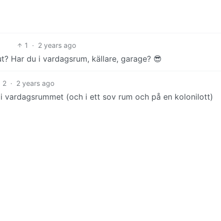
1
·
2 years ago
t? Har du i vardagsrum, källare, garage? 😎
2
·
2 years ago
 vardagsrummet (och i ett sov rum och på en kolonilott)