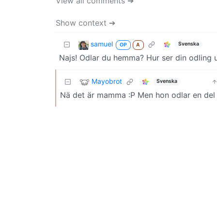
View all comments ➔
Show context ➔
samuel
Svenska
OP
A
Najs! Odlar du hemma? Hur ser din odling u
Mayobrot
Svenska
Nä det är mamma :P Men hon odlar en del i