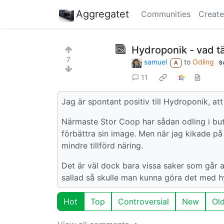
Aggregatet
Communities
Create
Hydroponik - vad t
7
samuel
to
Odling
A
S
11
Jag är spontant positiv till Hydroponik, att 
Närmaste Stor Coop har sådan odling i buti
förbättra sin image. Men när jag kikade 
mindre tillförd näring.
Det är väl dock bara vissa saker som går
sallad så skulle man kunna göra det med h
Hot
Top
Controversial
New
Ol