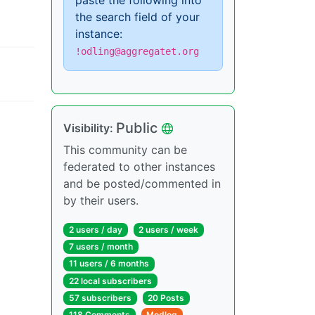
paste the following into
the search field of your
instance:
!odling@aggregatet.org
Public
Visibility:
This community can be
federated to other instances
and be posted/commented in
by their users.
2 users / day
2 users / week
7 users / month
11 users / 6 months
22 local subscribers
57 subscribers
20 Posts
118 Comments
Modlog