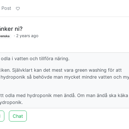
 Post
änker ni?
·
2 years ago
venska
odla i vatten och tillföra näring.
ken. Självklart kan det mest vara green washing för att
på hydroponik så behövde man mycket mindre vatten och m
 att odla med hydroponik men ändå. Om man ändå ska käka
ydroponik.
d
Chat