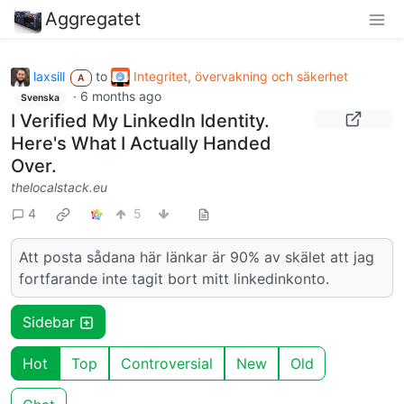
Aggregatet
laxsill
to
Integritet, övervakning och säkerhet
A
·
6 months ago
Svenska
I Verified My LinkedIn Identity.
Here's What I Actually Handed
Over.
thelocalstack.eu
4
5
Att posta sådana här länkar är 90% av skälet att jag
fortfarande inte tagit bort mitt linkedinkonto.
Sidebar
Hot
Top
Controversial
New
Old