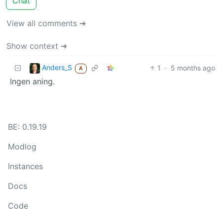
Chat
View all comments ➔
Show context ➔
Anders_S
1
·
5 months ago
A
Ingen aning.
BE: 0.19.19
Modlog
Instances
Docs
Code