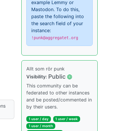
example Lemmy or
Mastodon. To do this,
paste the following into
the search field of your
instance:
!punk@aggregatet.org
Allt som rör punk
Public
Visibility:
This community can be
federated to other instances
and be posted/commented in
ens
by their users.
1 user / day
1 user / week
1 user / month