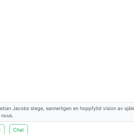
etian Jacobs stege, sannerligen en hoppfylld vision av själ
 nous.
d
Chat