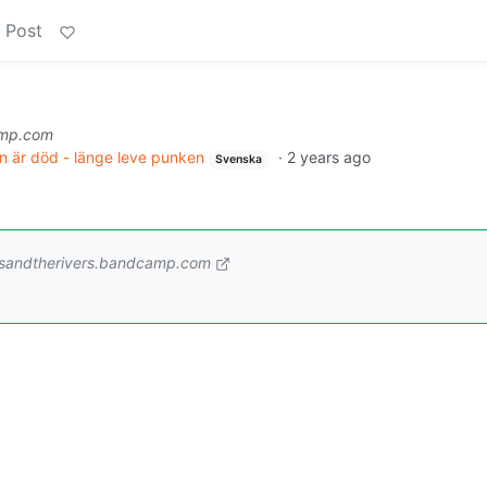
 Post
amp.com
 är död - länge leve punken
·
2 years ago
Svenska
llsandtherivers.bandcamp.com