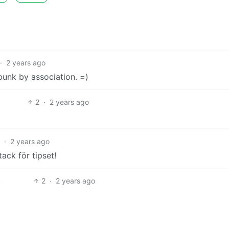
·
2 years ago
 punk by association. =)
2
·
2 years ago
·
2 years ago
tack för tipset!
2
·
2 years ago