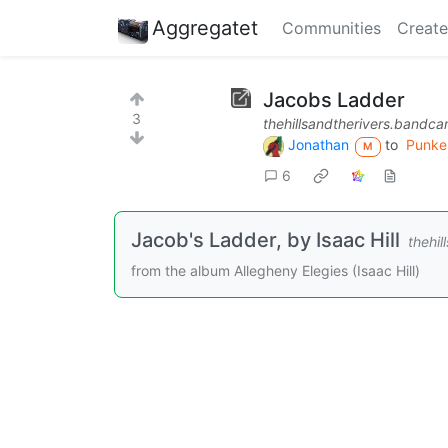
Aggregatet
Communities
Create
Jacobs Ladder
3
thehillsandtherivers.bandc
Jonathan
to
Punken
M
6
Jacob's Ladder, by Isaac Hill
thehi
from the album Allegheny Elegies (Isaac Hill)