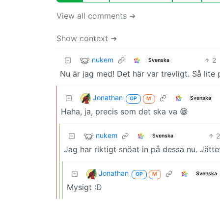
View all comments ➔
Show context ➔
nukem
2
Svenska
Nu är jag med! Det här var trevligt. Så lite
Jonathan
Svenska
OP
M
Haha, ja, precis som det ska va 😁
nukem
2
Svenska
Jag har riktigt snöat in på dessa nu. Jätte
Jonathan
Svenska
OP
M
Mysigt :D