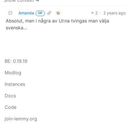
Show context ➔
Amanda
2
·
2 years ago
OP
Absolut, men i några av UI:na tvingas man välja
svenska…
BE: 0.19.19
Modlog
Instances
Docs
Code
join-lemmy.org