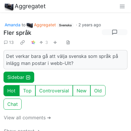
Aggregatet
Amanda
to
Aggregatet
·
2 years ago
Svenska
Fler språk
13
3
Det verkar bara gå att välja svenska som språk på
inlägg man postar i webb-UIt?
Sidebar
Hot
Top
Controversial
New
Old
Chat
View all comments ➔