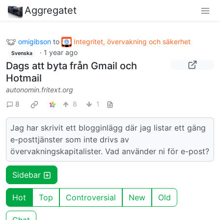
Aggregatet
omigibson
to
Integritet, övervakning och säkerhet
·
1 year ago
Svenska
Dags att byta från Gmail och
Hotmail
autonomin.fritext.org
8
8
1
Jag har skrivit ett blogginlägg där jag listar ett gäng
e-posttjänster som inte drivs av
övervakningskapitalister. Vad använder ni för e-post?
Sidebar
Hot
Top
Controversial
New
Old
Chat