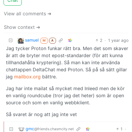
View all comments ➔
Show context ➔
samuel
2
·
1 year ago
M
A
Jag tycker Proton funkar rätt bra. Men det som skaver
är att de bryter mot epost-standarder (för att kunna
tillhandahålla kryptering). Så man kan inte använda
chattappen DeltaChat med Proton. Så på så sätt gillar
jag
mailbox.org
bättre.
Jag har inte mailat så mycket med Inleed men de kör
en vanlig roundcube (tror jag det heter) som är open
source och som en vanlig webbklient.
Så svaret är nog att jag inte vet
gmc
1
·
@friends.chasmcity.net