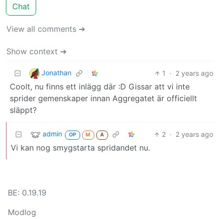
Chat
View all comments ➔
Show context ➔
Jonathan
1
·
2 years ago
Coolt, nu finns ett inlägg där :D Gissar att vi inte
sprider gemenskaper innan Aggregatet är officiellt
släppt?
admin
2
·
2 years ago
OP
M
A
Vi kan nog smygstarta spridandet nu.
BE: 0.19.19
Modlog