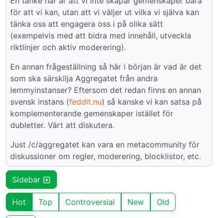
En tanke här är att vi inte skapar gemenskaper bara
för att vi kan, utan att vi väljer ut vilka vi själva kan
tänka oss att engagera oss i på olika sätt
(exempelvis med att bidra med innehåll, utveckla
riktlinjer och aktiv moderering).
En annan frågeställning så här i början är vad är det
som ska särskilja Aggregatet från andra
lemmyinstanser? Eftersom det redan finns en annan
svensk instans (
feddit.nu
) så kanske vi kan satsa på
komplementerande gemenskaper istället för
dubletter. Värt att diskutera.
Just /c/aggregatet kan vara en metacommunity för
diskussioner om regler, moderering, blocklistor, etc.
Sidebar
Hot
Top
Controversial
New
Old