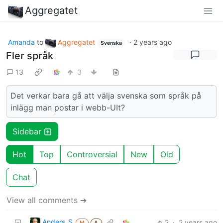
Aggregatet
Amanda
to
Aggregatet
·
2 years ago
Svenska
Fler språk
13
3
Det verkar bara gå att välja svenska som språk på
inlägg man postar i webb-UIt?
Sidebar
Hot
Top
Controversial
New
Old
Chat
View all comments ➔
Anders_S
2
·
2 years ago
M
A