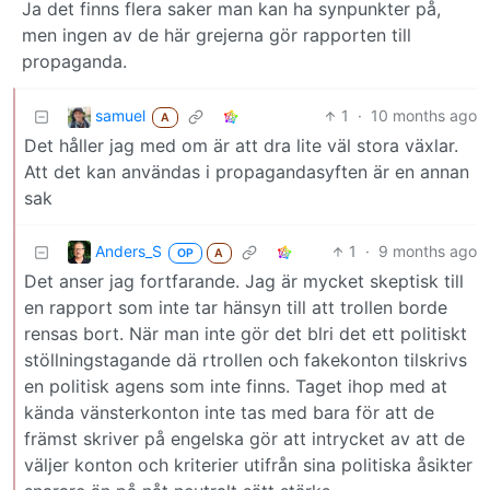
Ja det finns flera saker man kan ha synpunkter på,
men ingen av de här grejerna gör rapporten till
propaganda.
samuel
1
·
10 months ago
A
Det håller jag med om är att dra lite väl stora växlar.
Att det kan användas i propagandasyften är en annan
sak
Anders_S
1
·
9 months ago
OP
A
Det anser jag fortfarande. Jag är mycket skeptisk till
en rapport som inte tar hänsyn till att trollen borde
rensas bort. När man inte gör det blri det ett politiskt
stöllningstagande dä rtrollen och fakekonton tilskrivs
en politisk agens som inte finns. Taget ihop med at
kända vänsterkonton inte tas med bara för att de
främst skriver på engelska gör att intrycket av att de
väljer konton och kriterier utifrån sina politiska åsikter