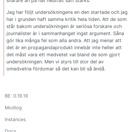
snarare än på nåt neutralt sätt stärks.
Jag har följt undersökningens en den startade och jag
har i grunden haft samma kritik hela tiden. Att de som
står bakom undersökningen är seriösa forskare och
journalister är i sammanhanget inget argument. Såna
gör lika många fel som alla andra. Att jag menar att
det är en propagandaprodukt innebär inte heller att
det måst vara ett medvetet val bland de som gjort
undersökningen. Men vi styrs till stor del av
omedvetna fördomar så det kan bli så ändå.
BE: 0.19.19
Modlog
Instances
Docs