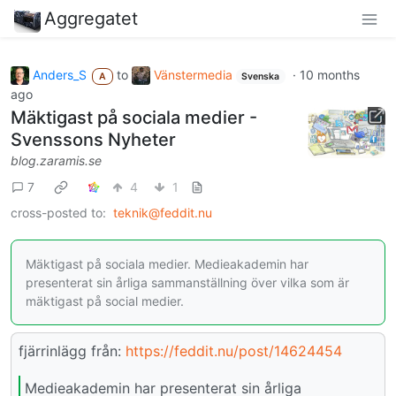
Aggregatet
Anders_S
to
Vänstermedia
·
10 months
A
Svenska
ago
Mäktigast på sociala medier -
Svenssons Nyheter
blog.zaramis.se
7
4
1
cross-posted to:
teknik@feddit.nu
Mäktigast på sociala medier. Medieakademin har
presenterat sin årliga sammanställning över vilka som är
mäktigast på social medier.
fjärrinlägg från:
https://feddit.nu/post/14624454
Medieakademin har presenterat sin årliga